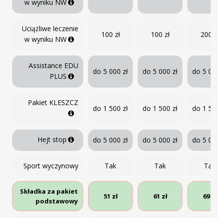
w wyniku NW
Uciążliwe leczenie
100 zł
100 zł
200 z
w wyniku NW
Assistance EDU
do 5 000 zł
do 5 000 zł
do 5 000
PLUS
Pakiet KLESZCZ
do 1 500 zł
do 1 500 zł
do 1 500
Hejt stop
do 5 000 zł
do 5 000 zł
do 5 000
Sport wyczynowy
Tak
Tak
Tak
Składka za pakiet
51 zł
61 zł
69 zł
podstawowy