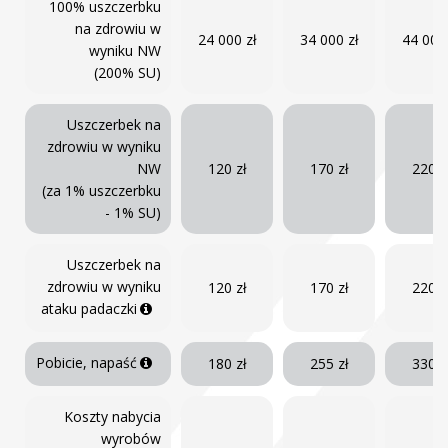
100% uszczerbku
na zdrowiu w
24 000 zł
34 000 zł
44 000 
wyniku NW
(200% SU)
Uszczerbek na
zdrowiu w wyniku
NW
120 zł
170 zł
220 z
(za 1% uszczerbku
- 1% SU)
Uszczerbek na
zdrowiu w wyniku
120 zł
170 zł
220 z
ataku padaczki
Pobicie, napaść
180 zł
255 zł
330 z
Koszty nabycia
wyrobów