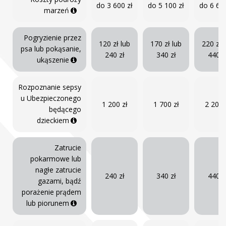
do 3 600 zł
do 5 100 zł
do 6 600
marzeń
Pogryzienie przez
120 zł lub
170 zł lub
220 zł 
psa lub pokąsanie,
240 zł
340 zł
440 z
ukąszenie
Rozpoznanie sepsy
u Ubezpieczonego
1 200 zł
1 700 zł
2 200 
będącego
dzieckiem
Zatrucie
pokarmowe lub
nagłe zatrucie
240 zł
340 zł
440 z
gazami, bądź
porażenie prądem
lub piorunem