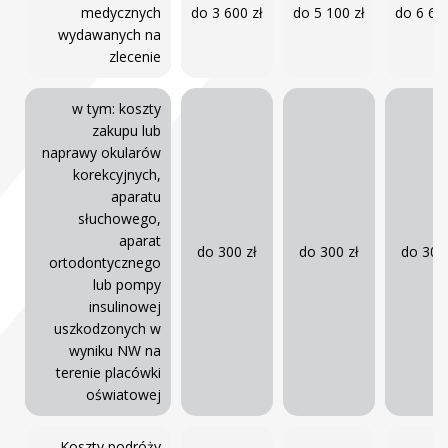
medycznych
do 3 600 zł
do 5 100 zł
do 6 600
wydawanych na
zlecenie
w tym: koszty
zakupu lub
naprawy okularów
korekcyjnych,
aparatu
słuchowego,
aparat
do 300 zł
do 300 zł
do 300 
ortodontycznego
lub pompy
insulinowej
uszkodzonych w
wyniku NW na
terenie placówki
oświatowej
Koszty podróży