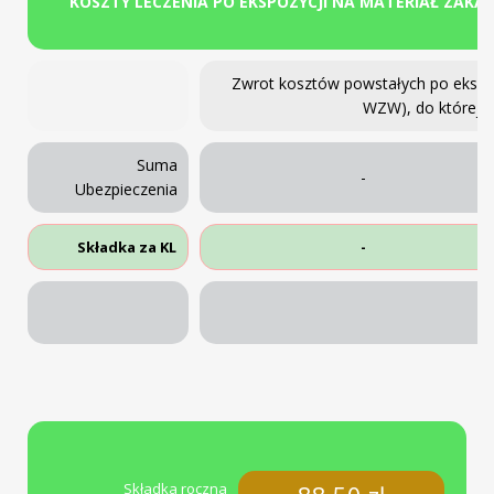
KOSZTY LECZENIA PO EKSPOZYCJI NA MATERIAŁ ZAKA
Zwrot kosztów powstałych po ekspoz
WZW), do której 
Suma
-
Ubezpieczenia
Składka za KL
-
Składka roczna