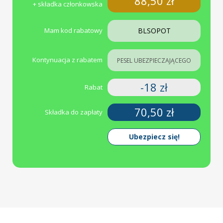
88,50
zł
+ składka członkowska
Mam kod rabatowy
Kontynuacja z rabatem
-18
zł
Rabat
70,50
zł
Składka do zapłaty
Ubezpiecz się!