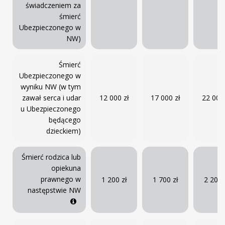
świadczeniem za
śmierć
Ubezpieczonego w
NW)
Śmierć
Ubezpieczonego w
wyniku NW (w tym
zawał serca i udar
12 000 zł
17 000 zł
22 000 
u Ubezpieczonego
będącego
dzieckiem)
Śmierć rodzica lub
opiekuna
prawnego w
1 200 zł
1 700 zł
2 200 
następstwie NW