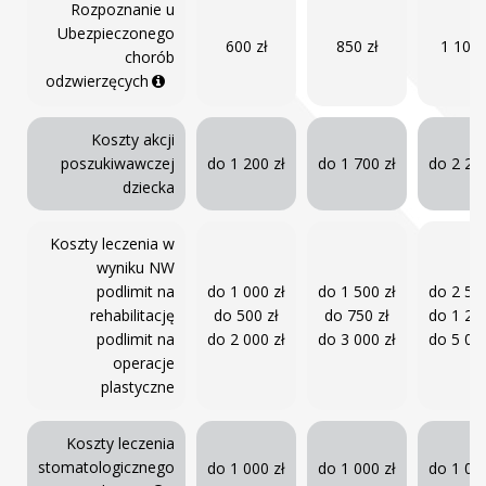
Rozpoznanie u
Ubezpieczonego
600 zł
850 zł
1 100 
chorób
odzwierzęcych
Koszty akcji
poszukiwawczej
do 1 200 zł
do 1 700 zł
do 2 200
dziecka
Koszty leczenia w
wyniku NW
podlimit na
do 1 000 zł
do 1 500 zł
do 2 500
rehabilitację
do 500 zł
do 750 zł
do 1 250
podlimit na
do 2 000 zł
do 3 000 zł
do 5 000
operacje
plastyczne
Koszty leczenia
stomatologicznego
do 1 000 zł
do 1 000 zł
do 1 000