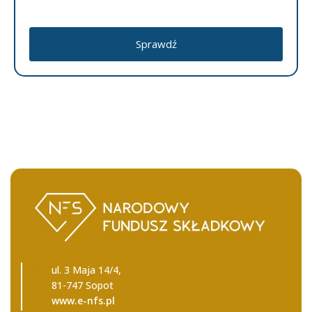
Sprawdź
ul. 3 Maja 14/4,
81-747 Sopot
www.e-nfs.pl